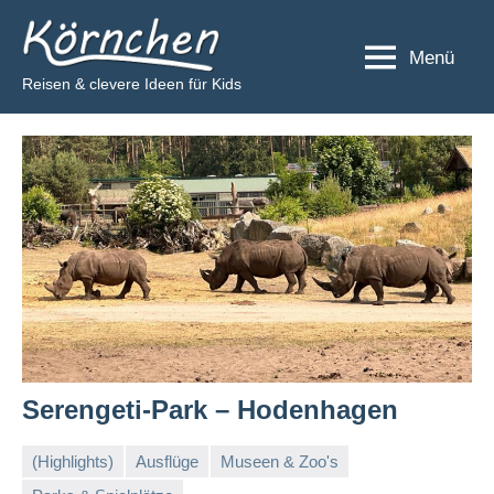
Zum
Körnchen
Inhalt
Menü
springen
Reisen & clevere Ideen für Kids
Serengeti-Park – Hodenhagen
(Highlights)
Ausflüge
Museen & Zoo's