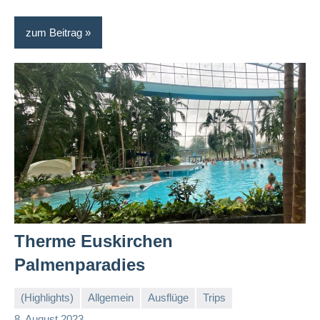
zum Beitrag
Therme Euskirchen
Palmenparadies
(Highlights)
Allgemein
Ausflüge
Trips
Sandra
Keine
8. August 2023