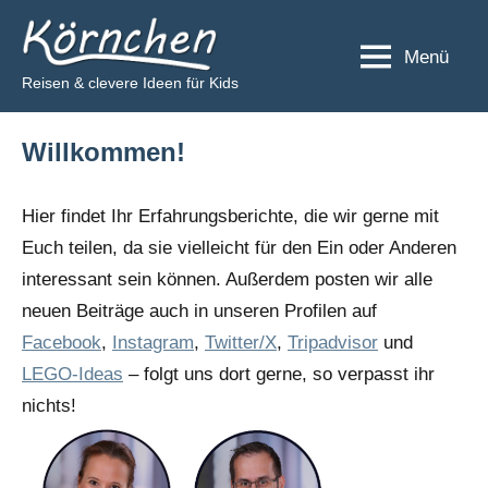
Zum
Körnchen
Inhalt
Menü
springen
Reisen & clevere Ideen für Kids
Willkommen!
Hier findet Ihr Erfahrungsberichte, die wir gerne mit
Euch teilen, da sie vielleicht für den Ein oder Anderen
interessant sein können. Außerdem posten wir alle
neuen Beiträge auch in unseren Profilen auf
Facebook
,
Instagram
,
Twitter/X
,
Tripadvisor
und
LEGO-Ideas
– folgt uns dort gerne, so verpasst ihr
nichts!