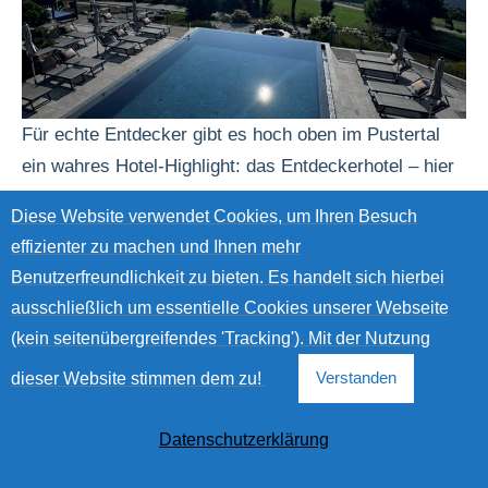
Für echte Entdecker gibt es hoch oben im Pustertal
ein wahres Hotel-Highlight: das Entdeckerhotel – hier
ging es für uns in den Sommerferien hin. Bei unserer
Diese Website verwendet Cookies, um Ihren Besuch
Ankunft wurden wir super freundlich begrüßt und
effizienter zu machen und Ihnen mehr
obwohl wir viel zu früh waren, konnten wir schon die
Benutzerfreundlichkeit zu bieten. Es handelt sich hierbei
komplette Wasserwelt benutzen und auch unser
ausschließlich um essentielle Cookies unserer Webseite
Zimmer war früher fertig als geplant.…
(kein seitenübergreifendes 'Tracking'). Mit der Nutzung
dieser Website stimmen dem zu!
Verstanden
30. August 2024
Datenschutzerklärung