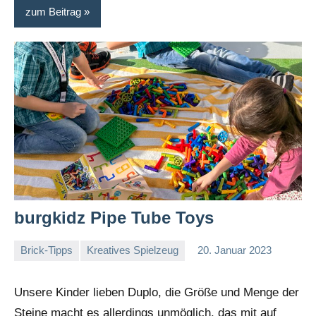
zum Beitrag
burgkidz Pipe Tube Toys
Brick-Tipps
Kreatives Spielzeug
20. Januar 2023
Stephi
Keine
Kommentare
Unsere Kinder lieben Duplo, die Größe und Menge der
Steine macht es allerdings unmöglich, das mit auf