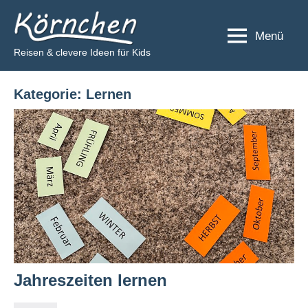
Zum
Körnchen
Inhalt
Menü
springen
Reisen & clevere Ideen für Kids
Kategorie:
Lernen
Jahreszeiten lernen