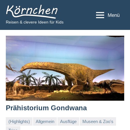
Zum
Körnchen
Inhalt
Menü
springen
Reisen & clevere Ideen für Kids
Prähistorium Gondwana
(Highlights)
Allgemein
Ausflüge
Museen & Zoo's