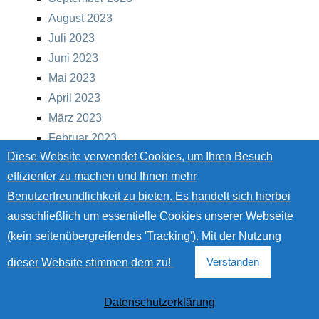
August 2023
Juli 2023
Juni 2023
Mai 2023
April 2023
März 2023
Februar 2023
Diese Website verwendet Cookies, um Ihren Besuch
Januar 2023
effizienter zu machen und Ihnen mehr
Dezember 2022
Benutzerfreundlichkeit zu bieten. Es handelt sich hierbei
November 2022
ausschließlich um essentielle Cookies unserer Webseite
Oktober 2022
(kein seitenübergreifendes 'Tracking'). Mit der Nutzung
September 2022
August 2022
dieser Website stimmen dem zu!
Verstanden
Juli 2022
Datenschutzerklärung
Impressum & Haftungsausschluss