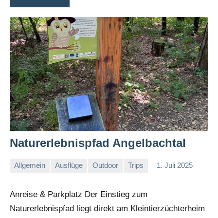
Naturerlebnispfad Angelbachtal
Allgemein
Ausflüge
Outdoor
Trips
1. Juli 2025
Sandra
und
Anreise & Parkplatz Der Einstieg zum
Alex
Naturerlebnispfad liegt direkt am Kleintierzüchterheim