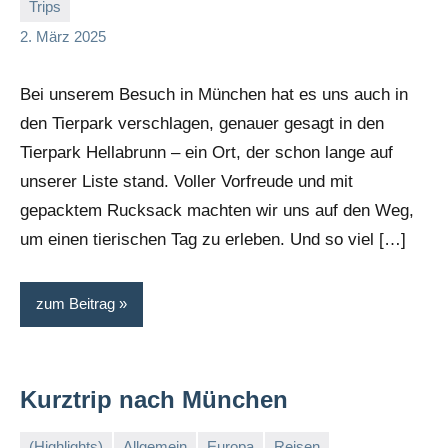
Trips
Stephi
Keine
2. März 2025
Kommentare
Bei unserem Besuch in München hat es uns auch in
den Tierpark verschlagen, genauer gesagt in den
Tierpark Hellabrunn – ein Ort, der schon lange auf
unserer Liste stand. Voller Vorfreude und mit
gepacktem Rucksack machten wir uns auf den Weg,
um einen tierischen Tag zu erleben. Und so viel […]
zum Beitrag
Kurztrip nach München
(Highlights)
Allgemein
Europa
Reisen