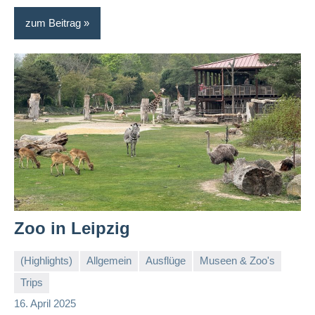
zum Beitrag
Zoo in Leipzig
(Highlights)
Allgemein
Ausflüge
Museen & Zoo's
Trips
Stephi
Keine
16. April 2025
Kommentare