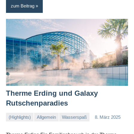
zum Beitrag
Therme Erding und Galaxy
Rutschenparadies
(Highlights)
Allgemein
Wasserspaß
8. März 2025
Stephi
Keine
Kommentare