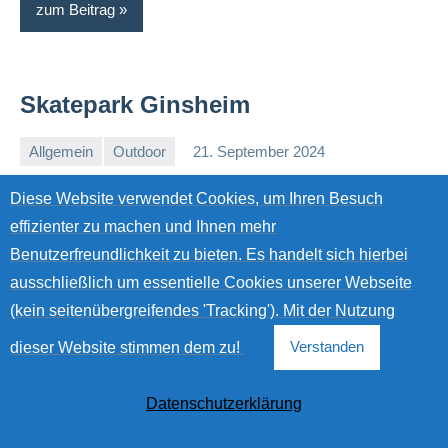
zum Beitrag
Skatepark Ginsheim
Allgemein
Outdoor
21. September 2024
Sandra
Keine
und
Kommentare
Diese Website verwendet Cookies, um Ihren Besuch
Voller Freude auf einen spannenden Skatespot hat es
Alex
effizienter zu machen und Ihnen mehr
uns diesmal in den Skatepark Ginsheim verschlagen.
Benutzerfreundlichkeit zu bieten. Es handelt sich hierbei
Dieser multifunktionale Park ist perfekt für
ausschließlich um essentielle Cookies unserer Webseite
Skateboarder, BMX-Fahrer und Scooter-Enthusiasten,
(kein seitenübergreifendes 'Tracking'). Mit der Nutzung
denn die Anlage bietet eine große Vielfalt an
dieser Website stimmen dem zu!
Verstanden
Obstacles, die sowohl Anfängern als auch
fortgeschrittenen Fahrern gerecht werden. Mit einem
Datenschutzerklärung
modernen Design von Camp Ramps […]