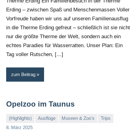
Therme Erding Ein Familienbesuch in der Therme
Erding – zwischen Spaß und Menschenmassen Voller
Vorfreude haben wir uns auf unseren Familienausflug
in die Therme Erding gefreut – schließlich ist sie nicht
nur die größte Therme der Welt, sondern auch ein
echtes Paradies für Wasserratten. Unser Plan: Ein
Tag voller Rutschen, […]
zum Beitrag
Opelzoo im Taunus
(Highlights)
Ausflüge
Museen & Zoo's
Trips
Stephi
Keine
8. März 2025
Kommentare