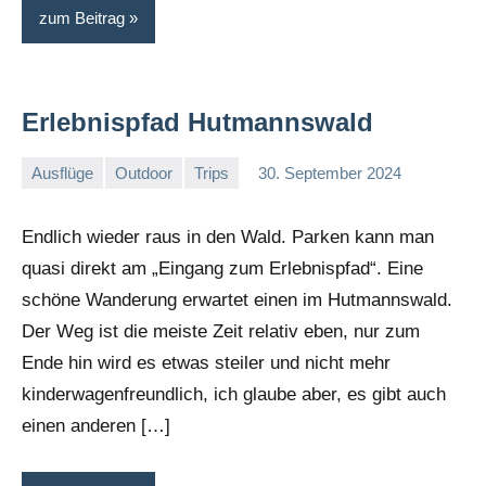
zum Beitrag
Erlebnispfad Hutmannswald
Ausflüge
Outdoor
Trips
30. September 2024
Sandra
Keine
und
Kommentare
Endlich wieder raus in den Wald. Parken kann man
Alex
quasi direkt am „Eingang zum Erlebnispfad“. Eine
schöne Wanderung erwartet einen im Hutmannswald.
Der Weg ist die meiste Zeit relativ eben, nur zum
Ende hin wird es etwas steiler und nicht mehr
kinderwagenfreundlich, ich glaube aber, es gibt auch
einen anderen […]