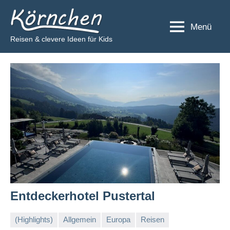
Zum
Körnchen
Inhalt
Menü
springen
Reisen & clevere Ideen für Kids
Entdeckerhotel Pustertal
(Highlights)
Allgemein
Europa
Reisen