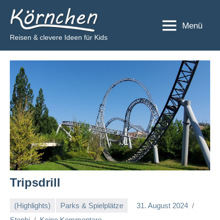
Zum
Körnchen
Inhalt
Menü
springen
Reisen & clevere Ideen für Kids
Tripsdrill
(Highlights)
Parks & Spielplätze
31. August 2024
Stephi
Keine Kommentare